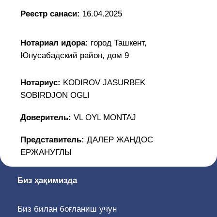
SOBIRDJON OGLI
Доверитель:
VL OYL MONTAJ
Представитель:
ДАЛЕР ЖАНДОС
ЕРЖАНУГЛЫ
Биз ҳақимизда
Биз билан боғланиш учун
Ўзбекистон Республикаси, 100047, Тошкент
ш., Сайилгоҳ кўчаси 5, «Амир Темур
Хиёбони» метро бекати, 19, 38, 67, 85
йўналишли автобусларнинг «Курант» бекати
(0371) 207-04-51, Ички рақам: 1150, 1151,
1152
info@adliya.uz