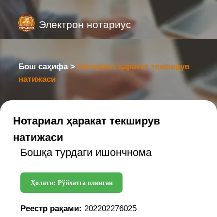
Электрон нотариус
Бош саҳифа >
Нотариал ҳаракат текширув
натижаси
Нотариал ҳаракат текширув
натижаси
Бошқа турдаги ишончнома
Ҳолати: Рўйхатга олинган
Реестр рақами:
202202276025
Реестр санаси:
16.04.2025
Нотариал идора:
город Ташкент,
Юнусабадский район, дом 9
Нотариус:
KODIROV JASURBEK