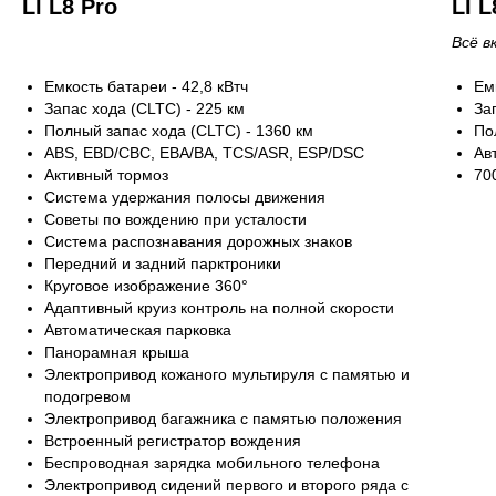
LI L8 Pro
LI 
Всё в
Емкость батареи - 42,8 кВтч
Ем
Запас хода (CLTC) - 225 км
За
Полный запас хода (CLTC) - 1360 км
По
ABS, EBD/CBC, EBA/BA, TCS/ASR, ESP/DSC
Ав
Активный тормоз
70
Система удержания полосы движения
Советы по вождению при усталости
Система распознавания дорожных знаков
Передний и задний парктроники
Круговое изображение 360°
Адаптивный круиз контроль на полной скорости
Автоматическая парковка
Панорамная крыша
Электропривод кожаного мультируля с памятью и
подогревом
Электропривод багажника с памятью положения
Встроенный регистратор вождения
Беспроводная зарядка мобильного телефона
Электропривод сидений первого и второго ряда с