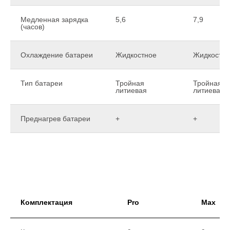
Медленная зарядка
5,6
7,9
(часов)
Охлаждение батареи
Жидкостное
Жидкостно
Тип батареи
Тройная
Тройная
литиевая
литиевая
Преднагрев батареи
+
+
Комплектация
Pro
Max