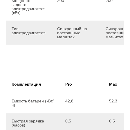
Мощность
200
200
заднего
электродвигателя
(кВт)
Тип
Синхронный на
Синхронный
электродвигателя
постоянных
постоянных
магнитах
магнитах
Комплектация
Pro
Max
Емкость батареи (кВт/
42,8
52.3
ч)
Быстрая зарядка
0,5
0,5
(часов)