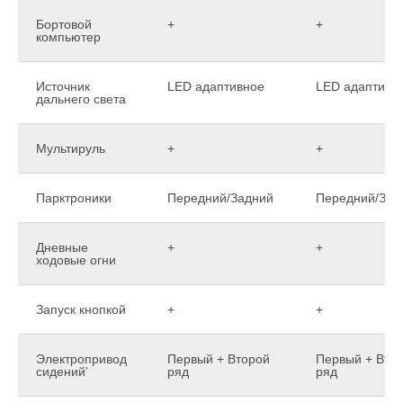
Бортовой
+
+
компьютер
Источник
LED адаптивное
LED адаптивн
дальнего света
Мультируль
+
+
Парктроники
Передний/Задний
Передний/Зад
Дневные
+
+
ходовые огни
Запуск кнопкой
+
+
Электропривод
Первый + Второй
Первый + Вто
сидений'
ряд
ряд