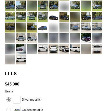
LI L8
$
45 000
Цветь
Silver metallic
Golden metallic