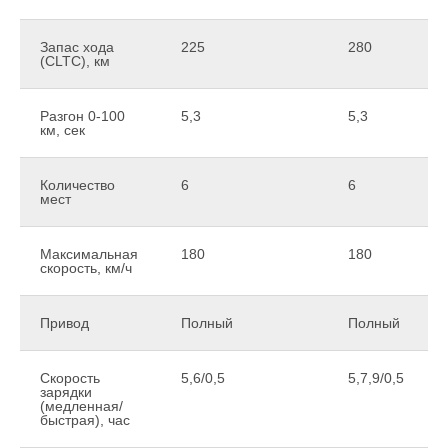
Запас хода
225
280
(CLTC), км
Разгон 0-100
5,3
5,3
км, сек
Количество
6
6
мест
Максимальная
180
180
скорость, км/ч
Привод
Полный
Полный
Скорость
5,6/0,5
5,7,9/0,5
зарядки
(медленная/
быстрая), час