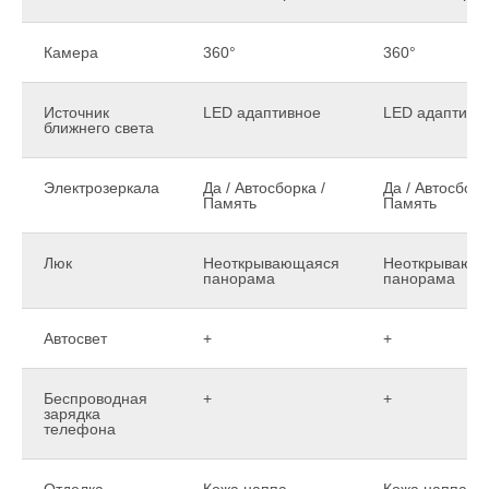
Камера
360°
360°
Источник
LED адаптивное
LED адаптивн
ближнего света
Электрозеркала
Да / Автосборка /
Да / Автосборк
Память
Память
Люк
Неоткрывающаяся
Неоткрывающ
панорама
панорама
Автосвет
+
+
Беспроводная
+
+
зарядка
телефона
Отделка
Кожа наппа
Кожа наппа