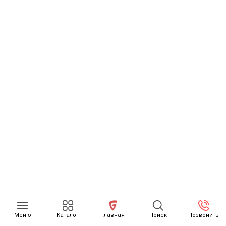
Крыло на Lixiang Li 8
Меню
Каталог
Главная
Поиск
Позвонить
Переднее крыло для Lixiang Li 8 — это кузовная