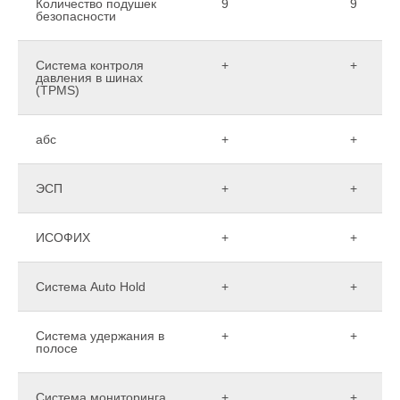
Количество подушек
9
9
безопасности
Система контроля
+
+
давления в шинах
(TPMS)
абс
+
+
ЭСП
+
+
ИСОФИХ
+
+
Система Auto Hold
+
+
Система удержания в
+
+
полосе
Система мониторинга
+
+